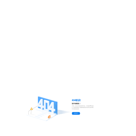
404错误!
找不到网页！
对不起，您正在寻找的页面不存在。尝试检查URL的错
误，然后按浏览器上的刷新按钮或尝试在我们的应用程
序中找到其他内容。
返回首页