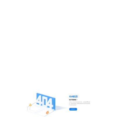
404错误!
找不到网页！
对不起，您正在寻找的页面不存在。尝试检查URL的错
误，然后按浏览器上的刷新按钮或尝试在我们的应用程
序中找到其他内容。
返回首页