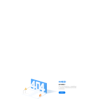
404错误!
找不到网页！
对不起，您正在寻找的页面不存在。尝试检查URL的错
误，然后按浏览器上的刷新按钮或尝试在我们的应用程
序中找到其他内容。
返回首页